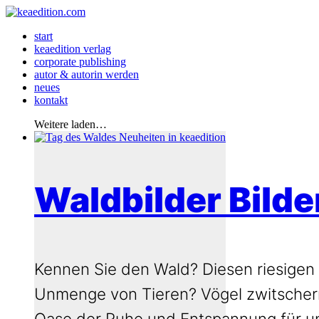
start
keaedition verlag
corporate publishing
autor & autorin werden
neues
kontakt
Weitere laden…
Waldbilder Bild
Kennen Sie den Wald? Diesen riesige
Unmenge von Tieren? Vögel zwitschern,
Oase der Ruhe und Entspannung für uns