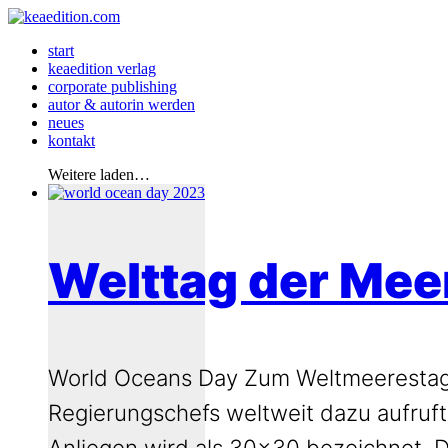
start
keaedition verlag
corporate publishing
autor & autorin werden
neues
kontakt
Weitere laden…
Welttag der Mee
World Oceans Day Zum Weltmeerestag,
Regierungschefs weltweit dazu aufruf
Anliegen wird als 30×30 bezeichnet. 