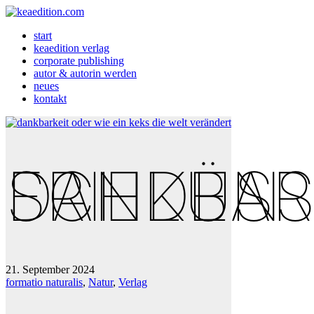
start
keaedition verlag
corporate publishing
autor & autorin werden
neues
kontakt
DANKBARKEIT: DER SCHLÜSSEL ZUM INNEREN FRIEDEN
21. September 2024
formatio naturalis
,
Natur
,
Verlag